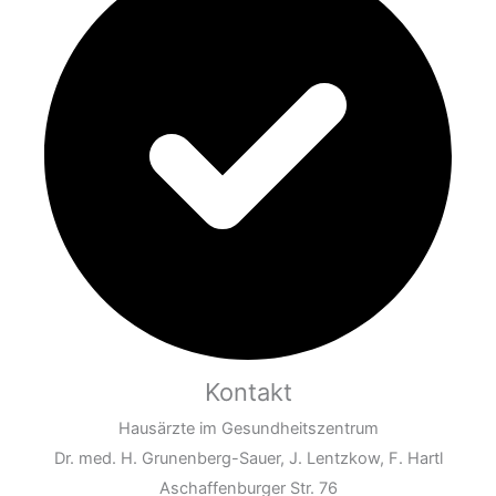
Kontakt
Hausärzte im Gesundheitszentrum
Dr. med. H. Grunenberg-Sauer, J. Lentzkow, F. Hartl
Aschaffenburger Str. 76